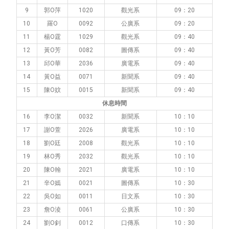
9
郭Ο萍
1020
觀光系
09：20
10
羅Ο
0092
公廣系
09：20
11
楊Ο霆
1029
觀光系
09：40
12
黃Ο芳
0082
圖傳系
09：40
13
邱Ο華
2036
廣電系
09：40
14
黃Ο益
0071
新聞系
09：40
15
陳Ο妏
0015
新聞系
09：40
休息時間
16
李Ο潔
0032
新聞系
10：10
17
謝Ο萱
2026
廣電系
10：10
18
劉Ο廷
2008
觀光系
10：10
19
林Ο秀
2032
觀光系
10：10
20
陳Ο翰
2021
廣電系
10：10
21
辛Ο嫣
0021
圖傳系
10：30
22
吳Ο如
0011
日文系
10：30
23
詹Ο淩
0061
公廣系
10：30
24
劉Ο釗
0012
口傳系
10：30