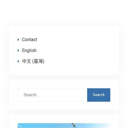
Contact
English
中文 (臺灣)
Search
for: