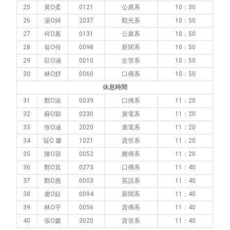
25
黃Ο柔
0121
公廣系
10：30
26
湯Ο綺
2037
觀光系
10：50
27
何Ο蕙
0131
公廣系
10：50
28
翁Ο伶
0098
新聞系
10：50
29
莊Ο涵
0010
企管系
10：50
30
林Ο妤
0060
口傳系
10：50
休息時間
31
鄭Ο渝
0039
口傳系
11：20
32
蘇Ο穎
0230
廣電系
11：20
33
徐Ο涵
2020
廣電系
11：20
34
翁Ο 馨
1021
資管系
11：20
35
陳Ο容
0052
圖傳系
11：20
36
鄭Ο萁
0273
口傳系
11：40
37
鄭Ο惠
0003
英語系
11：40
38
盧Ο鉦
0094
新聞系
11：40
39
林Ο宇
0056
資傳系
11：40
40
張Ο媛
3020
資管系
11：40