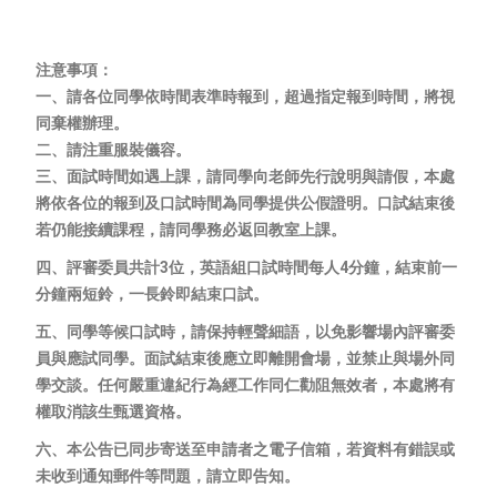
注意事項：
一、請各位同學依時間表準時報到，超過指定報到時間，將視
同棄權辦理。
二、請注重服裝儀容。
三、面試時間如遇上課，請同學向老師先行說明與請假，本處
將依各位的報到及口試時間為同學提供公假證明。口試結束後
若仍能接續課程，請同學務必返回教室上課。
四、評審委員共計3位，英語組口試時間每人4分鐘，結束前一
分鐘兩短鈴，一長鈴即結束口試。
五、同學等候口試時，請保持輕聲細語，以免影響場內評審委
員與應試同學。面試結束後應立即離開會場，並禁止與場外同
學交談。任何嚴重違紀行為經工作同仁勸阻無效者，本處將有
權取消該生甄選資格。
六、本公告已同步寄送至申請者之電子信箱，若資料有錯誤或
未收到通知郵件等問題，請立即告知。