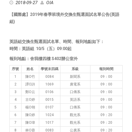
2018-09-27
OIA
【國際處】2019年春季班境外交換生甄選面試名單公告(英語
組)
英語組交換生甄選面試名單、時間、報到地點如下：
時間：英語組 10/5（五）09:00起
報到地點：舍我樓四樓 S402辦公室外
序號
姓名
學號末四碼
系級
報到時間
1
陳Ο竹
0084
新聞系
09：00
2
譚Ο詩
1069
廣電系
09：00
3
鄭Ο云
0106
口傳系
09：00
4
古Ο婷
0015
英語系
09：00
5
楊Ο翎
0107
口傳系
09：00
6
陳Ο婷
1024
觀光系
09：20
7
陳Ο瑋
1017
觀光系
09：20
8
林Ο蓉
0083
公廣系
09：20