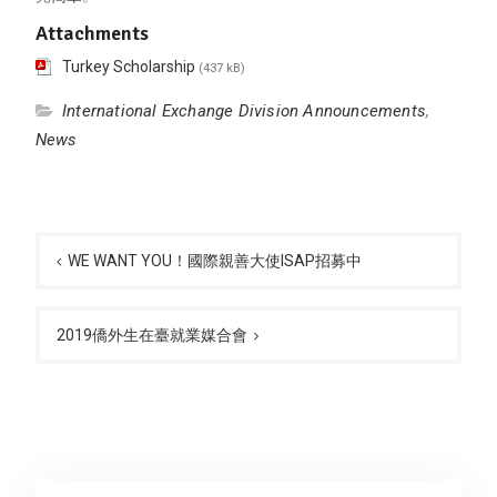
Attachments
Turkey Scholarship
(437 kB)
International Exchange Division Announcements
,
News
Post
navigation
WE WANT YOU！國際親善大使ISAP招募中
2019僑外生在臺就業媒合會