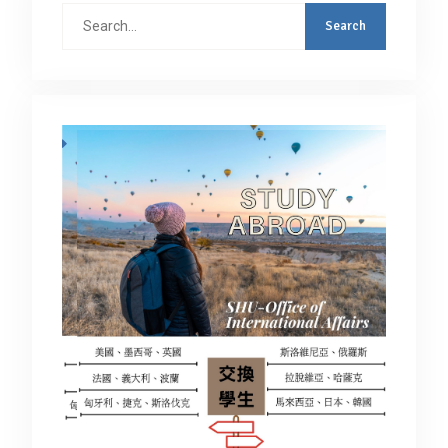
Search
for: