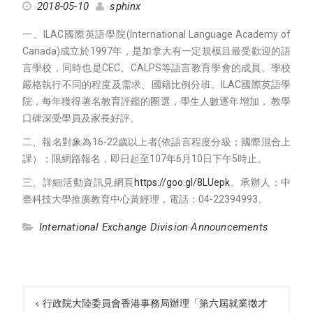
2018-05-10
sphinx
一、ILAC國際英語學院(International Language Academy of
Canada)成立於1997年，是加拿大有一定規模且最受歡迎的語
言學校，同時也是CEC、CALPS等語言教育學會的成員。學校
嚴格執行不同的程度及需求、國籍比例分班。ILAC國際英語學
院，每年獲得著名教育評鑑的圈選，學生人數逐年增加， 教學
口碑深受學員及家長好評。
二、報名對象為16-22歲以上者(依語言程度分級；國際混合上
課）；限網路報名，即日起至107年6月10日下午5時止。
三、詳細活動資訊見網頁
https://goo.gl/8LUepk
。承辦人：中
臺科技大學推廣教育中心黃經理，電話：04-22394993。
International Exchange Division Announcements
Post
navigation
行政院大陸委員會香港事務局辦理「第六屆就業徵才