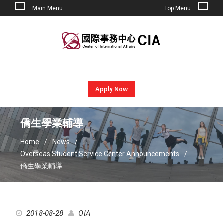
Main Menu
Top Menu
Skip
to
content
Apply Now
僑生學業輔導
Home
News
Overseas Student Service Center Announcements
僑生學業輔導
2018-08-28
OIA