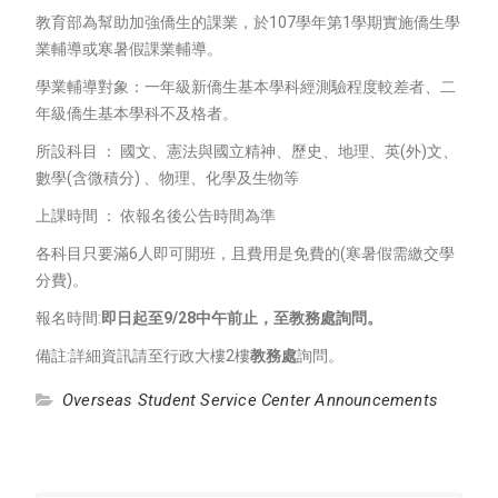
教育部為幫助加強僑生的課業，於107學年第1學期實施僑生學
業輔導或寒暑假課業輔導。
學業輔導對象：一年級新僑生基本學科經測驗程度較差者、二
年級僑生基本學科不及格者。
所設科目 ： 國文、憲法與國立精神、歷史、地理、英(外)文、
數學(含微積分) 、物理、化學及生物等
上課時間 ： 依報名後公告時間為準
各科目只要滿6人即可開班，且費用是免費的(寒暑假需繳交學
分費)。
報名時間:
即日起至
9/28
中午前止，至教務處詢問。
備註:詳細資訊請至行政大樓2樓
教務處
詢問。
Overseas Student Service Center Announcements
Post