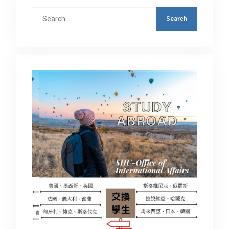
Search
for: