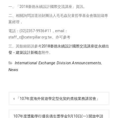
一、「2018臺德永續設計國際交流講座」資訊。
二、相關詢問請逕洽財團法人毛毛蟲兒童哲學基金會魏韶箴專
案經理，
電話：(02)2357-9936#11，email：
staff_c@caterpillar.org.tw。亦可參考
三、其餘細節請參考
2018臺德永續設計國際交流講座從永續出
發－建築設計新概念
附件。
International Exchange Division Announcements
,
News
Post
navigation
「107年度海外留遊學定型化契約查核業務講習會」
107年度獎勵學行優良僑生獎學金9月10日(一) 開放申請