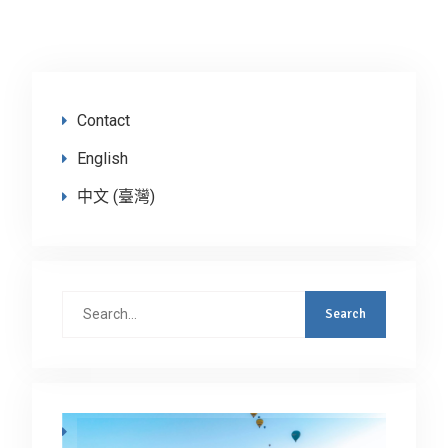
Contact
English
中文 (臺灣)
Search
for: