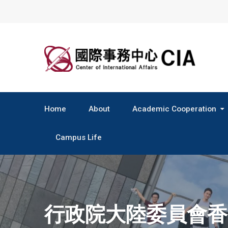
Skip
to
content
Home
About
Academic Cooperation
Central & South America
Campus Life
行政院大陸委員會香