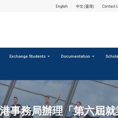
English
中文 (臺灣)
Contact 
Exchange Students
Documentation
Schola
International Exchange Program(Inbound Exchange)
2026 Fall Outbound Exchange Student Program
港事務局辦理「第六屆就