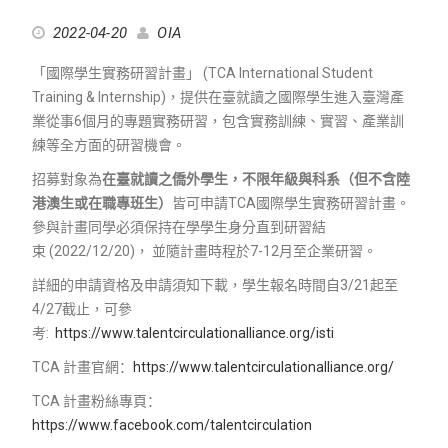
2022-04-20
OIA
「國際學生實務研習計畫」
(TCA International Student
Training & Internship)
，提供在臺就讀之國際學生進入臺灣產
業從事
6
個月的專題實務研習，包含實務訓練、實習、產業訓
練等全方面的研習機會。
招募對象為
在臺就讀之僑外學生，不限年級與科系（但不含陸
港澳生或在職專班生）
皆可申請
TCA
國際學生實務研習計畫。
參與計畫同學必須保持在學學生身分直到研習結
束
(2022/12/20)
，
並隨計畫時程於
7-12
月至企業研習。
詳細的申請資格及申請須知下載，學生報名時間自3/21起至
4/27截止，可參
考
:
https://www.talentcirculationalliance.org/isti
TCA
計畫官網：
https://www.talentcirculationalliance.org/
TCA
計畫
粉絲專頁：
https://www.facebook.com/talentcirculation