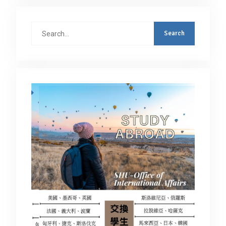
Search
for: