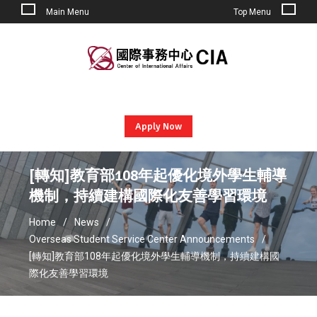
Main Menu
Top Menu
Skip
to
content
Apply Now
[轉知]教育部108年起優化境外學生輔導
機制，持續建構國際化友善學習環境
Home
News
Overseas Student Service Center Announcements
[轉知]教育部108年起優化境外學生輔導機制，持續建構國
際化友善學習環境