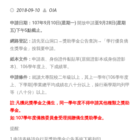
2018-09-10
OIA
申請日期：
107
年
9
月
10
日
(
星期一
)
開放申請
至
9
月
28
日
(
星期
五
)
下午
5
點截止。
網路登記：
請先至山洞口→獎助學金公告查詢→「學行優良僑
生獎學金」按我要申請。
紙本文件：
申請表、身份證件黏貼單(居留證影本或身份證影
本)、106學年度上、下成績單。
申請條件：
就讀大專院校二年級以上，其上一學年(106學年度
上、下學期)學業總平均成績在八十分以上，操行兩學期均列甲
等（八十分）以上。
註
:
凡獲此
獎
學
金
之僑生，同一
學
年度不得申請其他種類之獎助
學
金。
如
:107
學
年度僑務委員會受理捐贈僑生獎助
學
金。
提醒:
1.申請表格請自行至獎助學金公告系統下載列印。