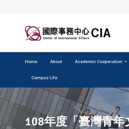
Skip
to
content
Home
About
Academic Cooperation
Central & South America
Campus Life
108年度「臺灣青