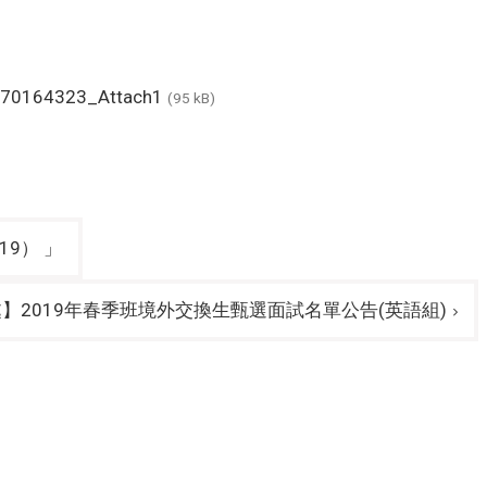
70164323_Attach1
(95 kB)
19） 」
】2019年春季班境外交換生甄選面試名單公告(英語組)