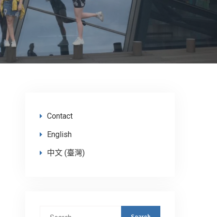
Contact
English
中文 (臺灣)
Search