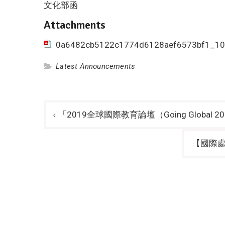
文化部函
Attachments
0a6482cb5122c1774d6128aef6573bf1_10
Latest Announcements
Post
「2019全球國際教育論壇（Going Global 20
navigation
【國際處