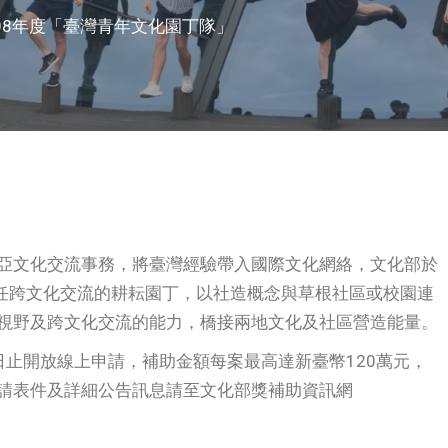
08年度「臺灣青年文化園丁隊」
亞文化交流事務，將臺灣經驗帶入國際文化網絡，文化部於
擔任跨文化交流的耕耘園丁，以社造概念與草根社區或校園連
視野及跨文化交流的能力，橋接兩地文化及社區營造能量。
20日止開放線上申請，補助金額每案最高達新臺幣120萬元，
請表件及詳細公告訊息請至文化部獎補助資訊網