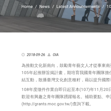
Home
News
Latest Announcements
1
2018-09-26
OIA
為推動文化新南向，鼓勵青年藝文人才從事東南
105年起推辦旨揭計畫，期培育我國青年團隊
結互動，散播臺灣文化創意種籽，藉以提升國際
108年度徵件作業自即日起至本(107)年11月
歡迎有興趣之青年團隊踴躍報名。補助要點、申
(http://grants.moc.gov.tw/)查詢下載。