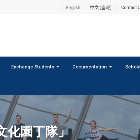
English
中文 (臺灣)
Contact 
Exchange Students
Documentation
Schola
International Exchange Program(Inbound Exchange)
2026 Fall Outbound Exchange Student Program
年文化園丁隊」