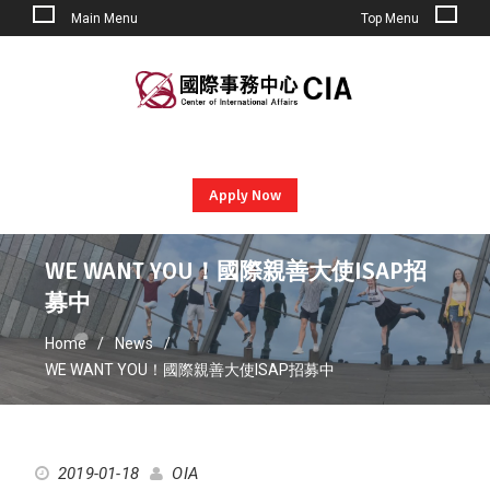
Main Menu
Top Menu
Skip
to
content
Apply Now
WE WANT YOU！國際親善大使ISAP招
募中
Home
News
WE WANT YOU！國際親善大使ISAP招募中
2019-01-18
OIA