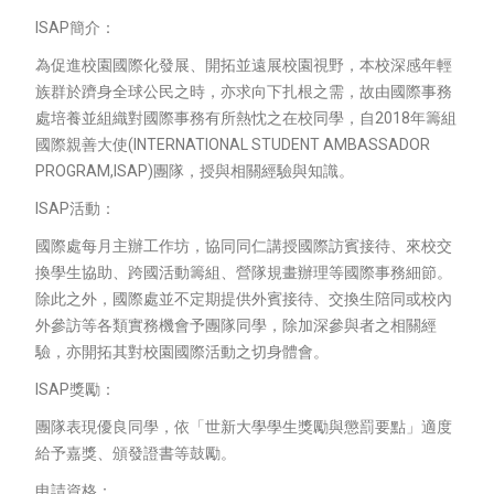
ISAP簡介：
為促進校園國際化發展、開拓並遠展校園視野，本校深感年輕
族群於躋身全球公民之時，亦求向下扎根之需，故由國際事務
處培養並組織對國際事務有所熱忱之在校同學，自2018年籌組
國際親善大使(INTERNATIONAL STUDENT AMBASSADOR
PROGRAM,ISAP)團隊，授與相關經驗與知識。
ISAP活動：
國際處每月主辦工作坊，協同同仁講授國際訪賓接待、來校交
換學生協助、跨國活動籌組、營隊規畫辦理等國際事務細節。
除此之外，國際處並不定期提供外賓接待、交換生陪同或校內
外參訪等各類實務機會予團隊同學，除加深參與者之相關經
驗，亦開拓其對校園國際活動之切身體會。
ISAP獎勵：
團隊表現優良同學，依「世新大學學生獎勵與懲罰要點」適度
給予嘉獎、頒發證書等鼓勵。
申請資格：