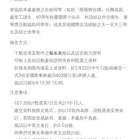
曾協助本處處務之在校同學（如前『模擬聯合國』社團成員、
處室工讀生、60周年校慶國際小尖兵、外語組赴外交換生、臺
華獎活動協助同學等）或具其他國際交流經驗之大一至大三學
生及碩士班學生。
報名方式：
下載並填妥附件之
報名表
格以及語言能力證明
可附上其他活動參與證明等有利甄選之資料
於報名期限內備妥上述資料，於2月22日中午12點前繳交一
式3份至國際事務處(S402辦公室)承辦人處。
面試日期3/6 13:30-15:00。
注意事項：
107-2預計甄選英/日文共計10-15人。
繳交資料無限定格式，但以10頁內為限，請甄選者妥善裝
訂，若因故造成缺頁、遺漏，本處恕不負責。
面試以中英文進行，約3-5分鐘。
同學們可事先準備中英文自我介紹。