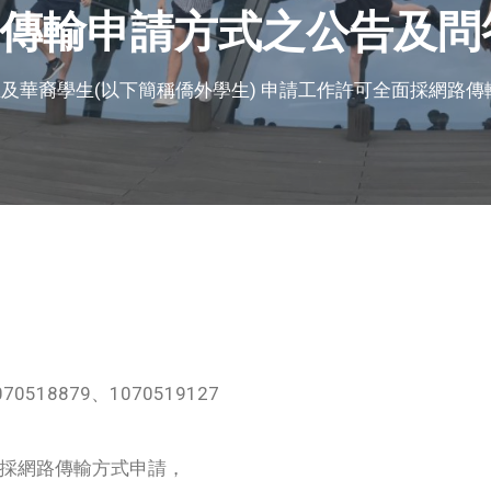
傳輸申請方式之公告及問
及華裔學生(以下簡稱僑外學生) 申請工作許可全面採網路
518879、1070519127
面採網路傳輸方式申請，