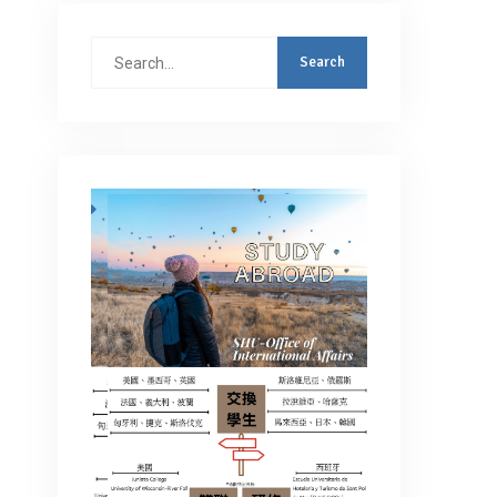
Search
for: