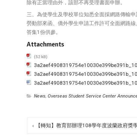
除有正當理由外，該部不再受理書面申辦。
三、為使學生及學校單位知悉全面採網路傳輸申
勞動部來函、僑外學生申請工作許可全面網路線
答集1份供參。
Attachments
(52 kB)
3a2aef4908319754e10030e399be391b_10
3a2aef4908319754e10030e399be391b_10
3a2aef4908319754e10030e399be391b_10
News
,
Overseas Student Service Center Announ
Post
【轉知】教育部辦理108學年度波蘭政府獎
navigation