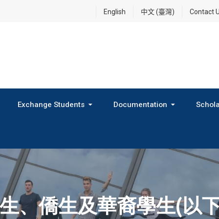
English
中文 (臺灣)
Contact 
Exchange Students
Documentation
Schola
International Exchange Program(Inbound Exchange)
2026 Fall Outbound Exchange Student Program
生、僑生及華裔學生(以下