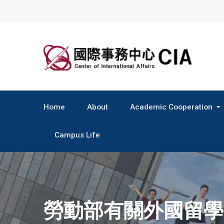
Skip
to
content
Home
About
Academic Cooperation
Central & South America
Campus Life
勞動部有關外國留學