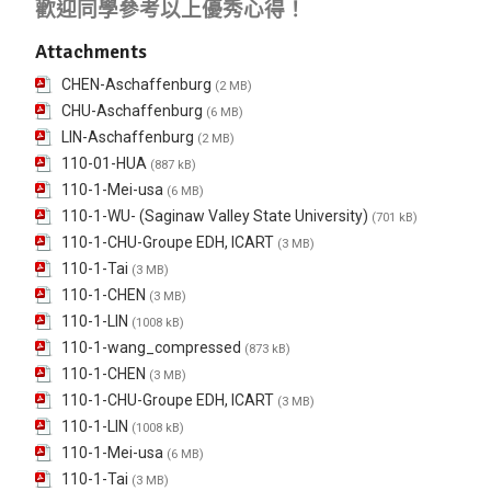
歡迎同學參考以上優秀心得！
Attachments
CHEN-Aschaffenburg
(2 MB)
CHU-Aschaffenburg
(6 MB)
LIN-Aschaffenburg
(2 MB)
110-01-HUA
(887 kB)
110-1-Mei-usa
(6 MB)
110-1-WU- (Saginaw Valley State University)
(701 kB)
110-1-CHU-Groupe EDH, ICART
(3 MB)
110-1-Tai
(3 MB)
110-1-CHEN
(3 MB)
110-1-LIN
(1008 kB)
110-1-wang_compressed
(873 kB)
110-1-CHEN
(3 MB)
110-1-CHU-Groupe EDH, ICART
(3 MB)
110-1-LIN
(1008 kB)
110-1-Mei-usa
(6 MB)
110-1-Tai
(3 MB)