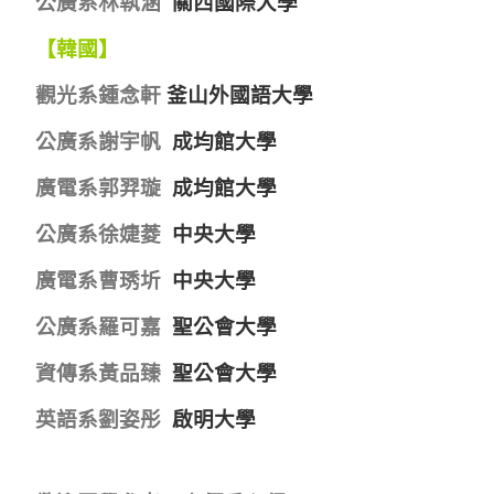
公廣系林執涵
關西國際大學
【韓國】
觀光系鍾念軒
釜山外國語大學
公廣系謝宇帆
成均館大學
廣電系郭羿璇
成均館大學
公廣系徐婕菱
中央大學
廣電系曹琇圻
中央大學
公廣系羅可嘉
聖公會大學
資傳系黃品臻
聖公會大學
英語系劉姿彤
啟明大學