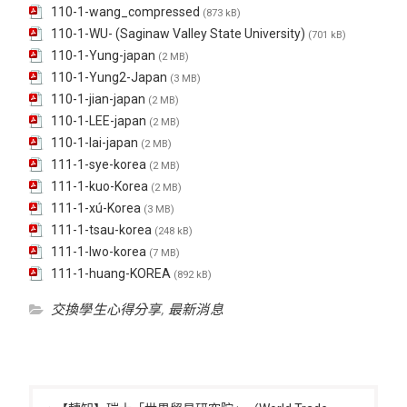
110-1-wang_compressed
(873 kB)
110-1-WU- (Saginaw Valley State University)
(701 kB)
110-1-Yung-japan
(2 MB)
110-1-Yung2-Japan
(3 MB)
110-1-jian-japan
(2 MB)
110-1-LEE-japan
(2 MB)
110-1-lai-japan
(2 MB)
111-1-sye-korea
(2 MB)
111-1-kuo-Korea
(2 MB)
111-1-xú-Korea
(3 MB)
111-1-tsau-korea
(248 kB)
111-1-lwo-korea
(7 MB)
111-1-huang-KOREA
(892 kB)
交換學生心得分享
,
最新消息
文